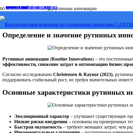
СТРАТЕГИЯ
СТРАТЕГИЯ
ПРОЕКТНЫЙ МЕНЕДЖМЕНТ
ФИНАНСОВЫЙ АНАЛИЗ
МАРКЕТИНГ
Рутинные инновации
Определение и значение рутинных инн
Рутинные инновации
(
Routine Innovations
) – это постепенн
эффективности, снижение затрат и оптимизацию бизнес-про
Согласно исследованию
Christensen & Raynor (2023)
, рутинн
поддерживать стабильный рост, не требуя значительных инвест
Основные характеристики рутинных и
Эволюционный характер
– улучшают существующие про
Низкие риски внедрения
– основаны на проверенных те
Быстрая окупаемость
– требуют меньших затрат, чем р
Инкрементальные улучшения
– постепенные изменения