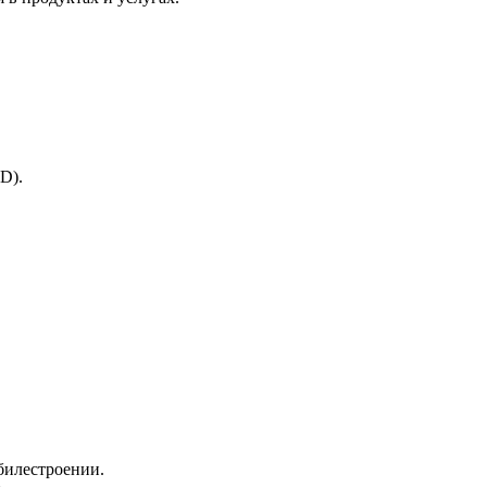
D).
билестроении.