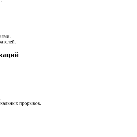
.
иями.
ателей.
ваций
.
икальных прорывов.