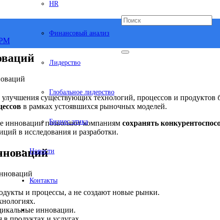
HR
Финансовый анализ
оваций
Лидерство
Глобальное лидерство
ые улучшения существующих технологий, процессов и продуктов
цессов
в рамках устоявшихся рыночных моделей.
Бизнес этика
ые инновации позволяют компаниям
сохранять конкурентоспос
иций в исследования и разработки.
нноваций
Новости
Контакты
дукты и процессы, а не создают новые рынки.
хнологиях.
адикальные инновации.
 в продуктах и услугах.