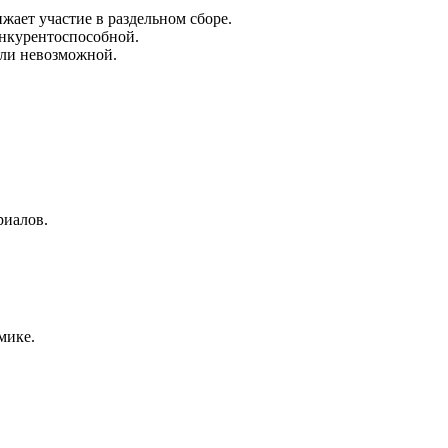
ает участие в раздельном сборе.
онкурентоспособной.
или невозможной.
риалов.
мике.