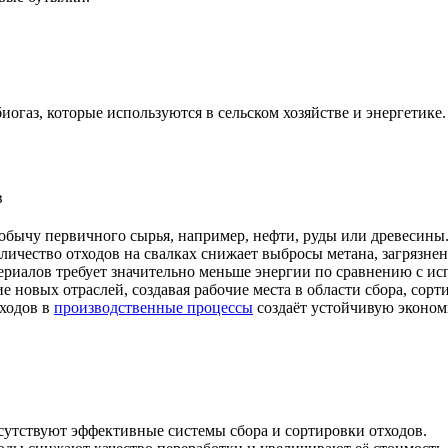
огаз, которые используются в сельском хозяйстве и энергетике.
добычу первичного сырья, например, нефти, руды или древесины
ичество отходов на свалках снижает выбросы метана, загрязнен
риалов требует значительно меньше энергии по сравнению с ис
е новых отраслей, создавая рабочие места в области сбора, сорт
ходов в
производственные процессы
создаёт устойчивую эконом
сутствуют эффективные системы сбора и сортировки отходов.