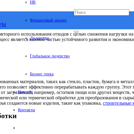
HR
Финансовый анализ
овторного использования отходов с целью снижения нагрузки н
Лидерство
цесс является важной частью устойчивого развития и экономики 
Глобальное лидерство
Бизнес этика
ованных материалов, таких как стекло, пластик, бумага и метал
что позволяет эффективно перерабатывать каждую группу. Этот
от загрязнений, например, остатков пищи или других веществ, 
Новости
ической или термической обработке для преобразования в сырьё
ья создаются новые изделия, такие как упаковка,
строительные 
Контакты
ботки