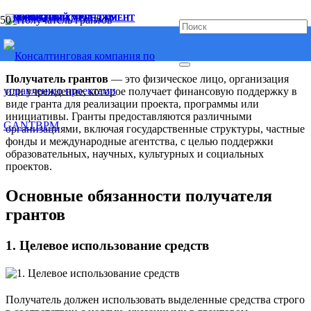
ПРОЕКТНЫЙ МЕНЕДЖМЕНТ
ПРОЕКТНЫЙ МЕНЕДЖМЕНТ
ПРОЕКТНЫЙ МЕНЕДЖМЕНТ
МАРКЕТИНГ
ОБЗОРЫ
ОБЗОРЫ
ДОРОЖНАЯ КАРТА
СТРАТЕГИЯ
Получатель грантов
Получатель грантов
— это физическое лицо, организация
или учреждение, которое получает финансовую поддержку в
виде гранта для реализации проекта, программы или
инициативы. Гранты предоставляются различными
организациями, включая государственные структуры, частные
фонды и международные агентства, с целью поддержки
образовательных, научных, культурных и социальных
проектов.
Основные обязанности получателя
грантов
1.
Целевое использование средств
Получатель должен использовать выделенные средства строго